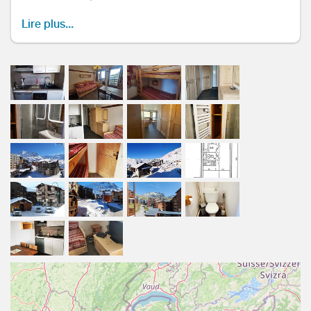
apparail à raclette.
TV avec lecteur DVD
Lire plus...
La 4 G+ est disponible sur le secteur, ainsi qu'un accès
WIFI, payant.
Possibilité de location de draps et serviettes au rez de
chaussé de la résidence.
Le parking est à réserver auprès de Valthoparc, le P1 est
le plus proche (- de 5 minutes)